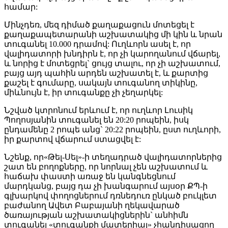
համար:
Մինչդեռ, մեզ դիմած քաղաքացուն մոտեցել է
քաղաքապետարանի աշխատակից մի կին և նրան
տուգանել 10.000 դրամով: Ուղևորն ասել է, որ
վալիդատորի խնդիրն է, որ չի կարողանում վճարել,
և նորից է մոտեցրել` ցույց տալու, որ չի աշխատում,
բայց այդ պահին արդեն աշխատել է, և քարտից
քաշել է գումարը, սակայն տուգանող տիկինը,
միևնույն է, իր տուգանքը չի չեղարկել:
Նշված կտրոնում երևում է, որ ուղևոր Լուսիկ
Պողոսյանին տուգանել են 20:20 րոպեին, իսկ
ընդամենը 2 րոպե անց` 20:22 րոպեին, ըստ ուղևորի,
իր քարտով վճարում ստացվել է:
Նշենք, որ«Թել-Սել»-ի տեղադրած վալիդատորներից
շատ են բողոքները, որ նորնալ չեն աշխատում և
հաճախ փաստի առաջ են կանգնեցնում
մարդկանց, բայց դա չի խանգարում այսօր ՔՊ-ի
գլխարկով փողոցներում դռնեդուռ ընկած բուկլետ
բաժանող Ավետ Բաբայանի ղեկավարած
ծառայության աշխատակիցներին` անհիմն
տուգանել «տուգանքի մատերիալ» չհանդիսացող