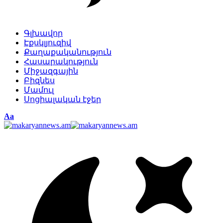
Գլխավոր
Էքսկլյուզիվ
Քաղաքականություն
Հասարակություն
Միջազգային
Բիզնես
Մամուլ
Սոցիալական էջեր
Изменение
Аа
размера
шрифта