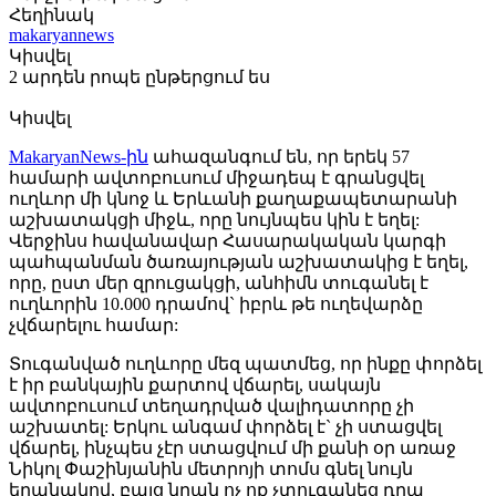
Հեղինակ
makaryannews
Կիսվել
2 արդեն րոպե ընթերցում ես
Կիսվել
MakaryanNews-ին
ահազանգում են, որ երեկ 57
համարի ավտոբուսում միջադեպ է գրանցվել
ուղևոր մի կնոջ և Երևանի քաղաքապետարանի
աշխատակցի միջև, որը նույնպես կին է եղել:
Վերջինս հավանավար Հասարակական կարգի
պահպանման ծառայության աշխատակից է եղել,
որը, ըստ մեր զրուցակցի, անհիմն տուգանել է
ուղևորին 10.000 դրամով` իբրև թե ուղեվարձը
չվճարելու համար:
Տուգանված ուղևորը մեզ պատմեց, որ ինքը փորձել
է իր բանկային քարտով վճարել, սակայն
ավտոբուսում տեղադրված վալիդատորը չի
աշխատել: Երկու անգամ փորձել է` չի ստացվել
վճարել, ինչպես չէր ստացվում մի քանի օր առաջ
Նիկոլ Փաշինյանին մետրոյի տոմս գնել նույն
եղանակով, բայց նրան ոչ ոք չտուգանեց դրա