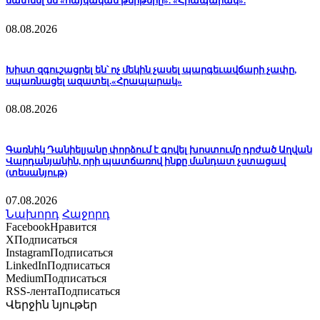
մատնել են «հայկական թերթերը». «Հրապարակ».
08.08.2026
Խիստ զգուշացրել են՝ ոչ մեկին չասել պարգեւավճարի չափը,
սպառնացել ազատել.«Հրապարակ»
08.08.2026
Գառնիկ Դանիելյանը փորձում է գովել խոստումը դրժած Աղվան
Վարդանյանին, որի պատճառով ինքը մանդատ չստացավ
(տեսանյութ)
07.08.2026
Նախորդ
Հաջորդ
Facebook
Нравится
X
Подписаться
Instagram
Подписаться
LinkedIn
Подписаться
Medium
Подписаться
RSS-лента
Подписаться
Վերջին նյութեր