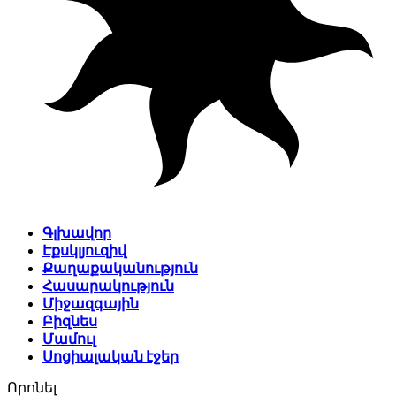
Գլխավոր
Էքսկլյուզիվ
Քաղաքականություն
Հասարակություն
Միջազգային
Բիզնես
Մամուլ
Սոցիալական էջեր
Որոնել