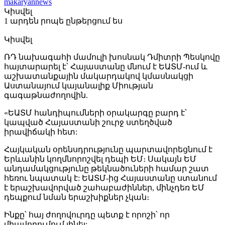
makaryannews
Կիսվել
1 արդեն րոպե ընթերցում ես
Կիսվել
ՌԴ նախագահի մամուլի խոսնակ Դմիտրի Պեսկովը
հայտարարել է՝ Հայաստանը մնում է ԵԱՏՄ-ում և
աշխատանքային մակարդակով կմասնակցի
Աստանայում կայանալիք Միության
գագաթնաժողովին.
«ԵԱՏՄ հանդիպումների օրակարգը բարդ է՝
կապված Հայաստանի շուրջ ստեղծված
իրավիճակի հետ:
Հայկական օրենսդրությունը պարտավորեցնում է
Երևանին կողմնորոշվել դեպի ԵՄ։ Սակայն ԵՄ
անդամակցությունը թեկնածուների համար շատ
հեռու նպատակ է: ԵԱՏՄ-ից Հայաստանը ստանում
է երաշխավորված շահաբաժիններ, մինչդեռ ԵՄ
դեպքում նման երաշխիքներ չկան։
Ինքը՝ հայ ժողովուրդը պետք է որոշի՝ որ
միավորումում լինել: