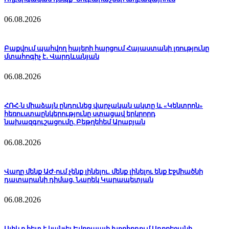
06.08.2026
Բաքվում պահվող հայերի հարցում Հայաստանի լռությունը
մտահոգիչ է․ Վարդևանյան
06.08.2026
ՀՌՀ-ն միաձայն ընդունեց վարչական ակտը և «Կենտրոն»
հեռուստաընկերությունը ստացավ երկրորդ
նախազգուշացումը. Բեթղեհեմ Արաբյան
06.08.2026
Վաղը մենք ԱԺ-ում չենք լինելու. մենք լինելու ենք Էջմիածնի
դատարանի դիմաց. Նարեկ Կարապետյան
06.08.2026
Ալիևը հետ է կանչել Եվրոպայի խորհրդում Ադրբեջանի