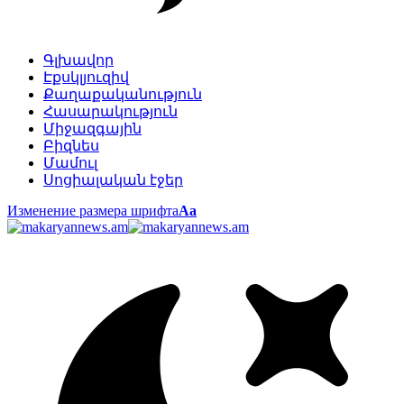
Գլխավոր
Էքսկլյուզիվ
Քաղաքականություն
Հասարակություն
Միջազգային
Բիզնես
Մամուլ
Սոցիալական էջեր
Изменение размера шрифта
Аа