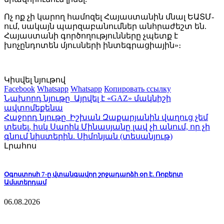
Ոչ ոք չի կարող համոզել Հայաստանին մնալ ԵԱՏՄ-
ում, սակայն պարզաբանումներ անհրաժեշտ են.
Հայաստանի գործողությունները չպետք է
խոչընդոտեն մյուսների ինտեգրացիային»։
Կիսվել նյութով
Facebook
Whatsapp
Whatsapp
Копировать ссылку
Նախորդ նյութը
Այրվել է «GAZ» մակնիշի
ավտոմեքենա
Հաջորդ նյութը
Իշխան Զաքարյանին վաղուց չեմ
տեսել, իսկ Սարիկ Մինասյանը լավ չի անում, որ չի
գնում նիստերին. Սիմոնյան (տեսանյութ)
Լրահոս
Օգոստոսի 7-ը վտանգավոր շրջադարձի օր է. Ռոբերտ
Ամստերդամ
06.08.2026