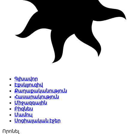
Գլխավոր
Էքսկլյուզիվ
Քաղաքականություն
Հասարակություն
Միջազգային
Բիզնես
Մամուլ
Սոցիալական էջեր
Որոնել