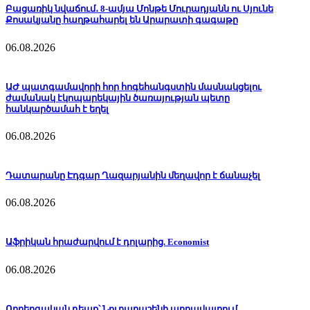
Բացառիկ նվաճում․ 8-ամյա Մոնթե Մուրադյանն ու Սյունե
Քոսակյանը հաղթահարել են Արարատի գագաթը
06.08.2026
ԱԺ պատգամավորի հոր հոգեհանգստին մասնակցելու
ժամանակ էկոպարեկային ծառայության պետը
հանկարծամահ է եղել
06.08.2026
Դատարանը Էդգար Ղազարյանին մեղավոր է ճանաչել
06.08.2026
Աֆրիկան ​​հրաժարվում է դոլարից. Economist
06.08.2026
Ողբերգական դեպք՝ Նուբարաշենի աղբավայրում