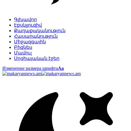
Գլխավոր
Էքսկլյուզիվ
Քաղաքականություն
Հասարակություն
Միջազգային
Բիզնես
Մամուլ
Սոցիալական էջեր
Изменение размера шрифта
Аа