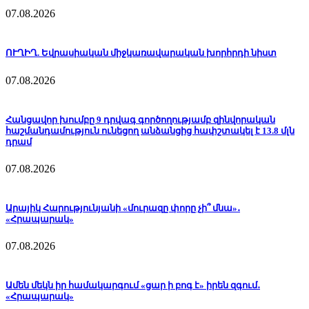
07.08.2026
ՈՒՂԻՂ. Եվրասիական միջկառավարական խորհրդի նիստ
07.08.2026
Հանցավոր խումբը 9 դրվագ գործողությամբ զինվորական
հաշմանդամություն ունեցող անձանցից հափշտակել է 13.8 մլն
դրամ
07.08.2026
Արայիկ Հարությունյանի «մուրազը փորը չի՞ մնա»․
«Հրապարակ»
07.08.2026
Ամեն մեկն իր համակարգում «ցար ի բոգ է» իրեն զգում․
«Հրապարակ»