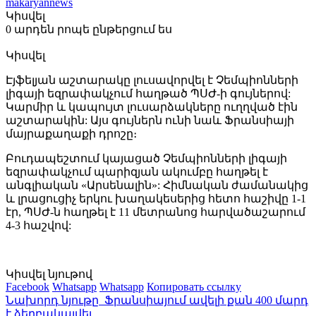
makaryannews
Կիսվել
0 արդեն րոպե ընթերցում ես
Կիսվել
Էյֆելյան աշտարակը լուսավորվել է Չեմպիոնների
լիգայի եզրափակչում հաղթած ՊՍԺ-ի գույներով:
Կարմիր և կապույտ լուսարձակները ուղղված էին
աշտարակին: Այս գույներն ունի նաև Ֆրանսիայի
մայրաքաղաքի դրոշը։
Բուդապեշտում կայացած Չեմպիոնների լիգայի
եզրափակչում պարիզյան ակումբը հաղթել է
անգլիական «Արսենալին»: Հիմնական ժամանակից
և լրացուցիչ երկու խաղակեսերից հետո հաշիվը 1-1
էր, ՊՍԺ-ն հաղթել է 11 մետրանոց հարվածաշարում
4-3 հաշվով:
Կիսվել նյութով
Facebook
Whatsapp
Whatsapp
Копировать ссылку
Նախորդ նյութը
Ֆրանսիայում ավելի քան 400 մարդ
է ձերբակալվել