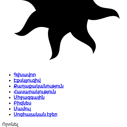
Գլխավոր
Էքսկլյուզիվ
Քաղաքականություն
Հասարակություն
Միջազգային
Բիզնես
Մամուլ
Սոցիալական էջեր
Որոնել