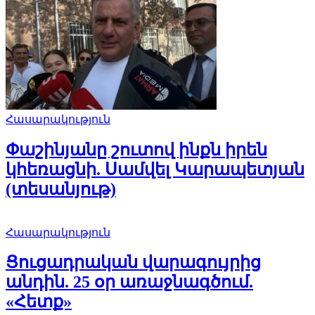
Հասարակություն
Փաշինյանը շուտով ինքն իրեն
կհեռացնի. Սամվել Կարապետյան
(տեսանյութ)
Հասարակություն
Ցուցադրական վարագույրից
անդին. 25 օր առաջնագծում.
«Հետք»