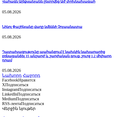
Վահագն Ալեքսանյանն ընտրվեց ԱԺ փոխնախագահ
05.08.2026
Նիկոլ Փաշինյանը վաղը կմեկնի Չոլպանատա
05.08.2026
Դատախազությունը պահանջում է նախկին նախարարից
բռնագանձել 35 անշարժ և շարժական գույք, շուրջ 1.2 միլիարդ
դրամ
05.08.2026
Նախորդ
Հաջորդ
Facebook
Нравится
X
Подписаться
Instagram
Подписаться
LinkedIn
Подписаться
Medium
Подписаться
RSS-лента
Подписаться
Վերջին նյութեր