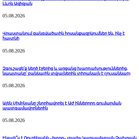
Լևոն Ազիզյան
05.08.2026
Վրաստանում զանգվածային հոսանքազրկումներ են․ ինչ է
հայտնի
05.08.2026
Զգուշացե՛ք կեղծ էջերից և առցանց խարդախություններից,
նպատակը՝ բանկային տվյալներին տիրանալն է (լուսանկար)
05.08.2026
Ալեն Սիմոնյանը շնորհավորել է ԱԺ իններորդ գումարման
պատգամավորներին
05.08.2026
Ինչպե՞ս է Ռուբինյանն «իտոգ» տալիս Կարապետյան-Չախոյան