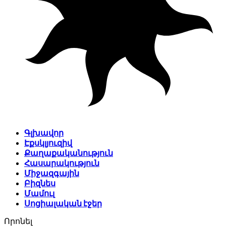
Գլխավոր
Էքսկլյուզիվ
Քաղաքականություն
Հասարակություն
Միջազգային
Բիզնես
Մամուլ
Սոցիալական էջեր
Որոնել