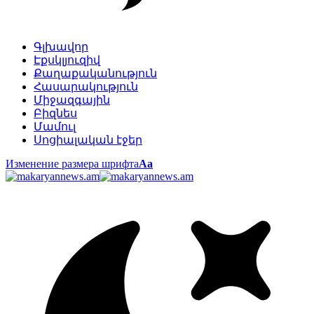
Գլխավոր
Էքսկլյուզիվ
Քաղաքականություն
Հասարակություն
Միջազգային
Բիզնես
Մամուլ
Սոցիալական էջեր
Изменение размера шрифта
Аа