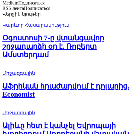
Medium
Подписаться
RSS-лента
Подписаться
Վերջին նյութեր
Կարևոր
Հասարակություն
Օգոստոսի 7-ը վտանգավոր
շրջադարձի օր է. Ռոբերտ
Ամստերդամ
Միջազգային
Աֆրիկան ​​հրաժարվում է դոլարից.
Economist
Միջազգային
Ալիևը հետ է կանչել Եվրոպայի
խորհրդում Ադրբեջանի մշտական