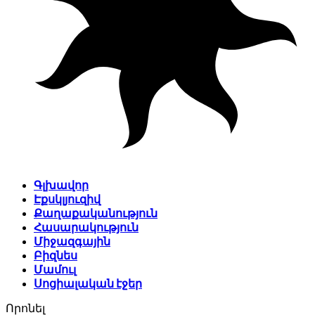
Գլխավոր
Էքսկլյուզիվ
Քաղաքականություն
Հասարակություն
Միջազգային
Բիզնես
Մամուլ
Սոցիալական էջեր
Որոնել