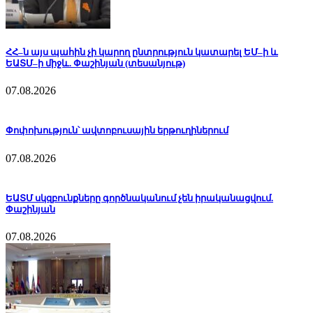
ՀՀ–ն այս պահին չի կարող ընտրություն կատարել ԵՄ–ի և
ԵԱՏՄ–ի միջև. Փաշինյան (տեսանյութ)
07.08.2026
Փոփոխություն՝ ավտոբուսային երթուղիներում
07.08.2026
ԵԱՏՄ սկզբունքները գործնականում չեն իրականացվում.
Փաշինյան
07.08.2026