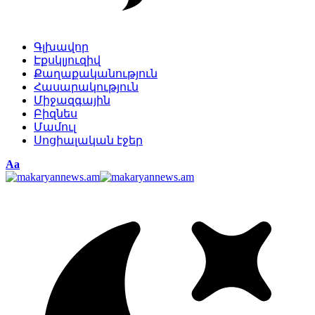
Գլխավոր
Էքսկլյուզիվ
Քաղաքականություն
Հասարակություն
Միջազգային
Բիզնես
Մամուլ
Սոցիալական էջեր
Изменение
Аа
размера
шрифта