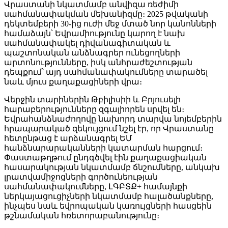
Վրաստանի նկատմամբ անվիզա ռեժիմի
սահմանափակման մեխանիզմը։ 2025 թվականի
դեկտեմբերի 30-ից ուժի մեջ մտած նոր կանոնների
համաձայն՝ Եվրամիությունը կարող է նախ
սահմանափակել դիվանագիտական և
պաշտոնական անձնագրեր ունեցողների
արտոնությունները, իսկ անհրաժեշտության
դեպքում՝ այդ սահմանափակումները տարածել
նաև մյուս քաղաքացիների վրա։
Վերջին տարիներին Թբիլիսիի և Բրյուսելի
հարաբերությունները զգալիորեն սրվել են։
Եվրահանձնաժողովը նախորդ տարվա նոյեմբերին
հրապարակած զեկույցում նշել էր, որ Վրաստանը
հետընթաց է արձանագրել ԵՄ
հանձնարարականների կատարման հարցում։
Փաստաթղթում ընդգծվել էին քաղաքացիական
հասարակության նկատմամբ ճնշումները, անկախ
լրատվամիջոցների գործունեության
սահմանափակումները, ԼԳԲՏՔ+ համայնքի
ներկայացուցիչների նկատմամբ հալածանքները,
ինչպես նաև եվրոպական կառույցների հասցեին
թշնամական հռետորաբանությունը։