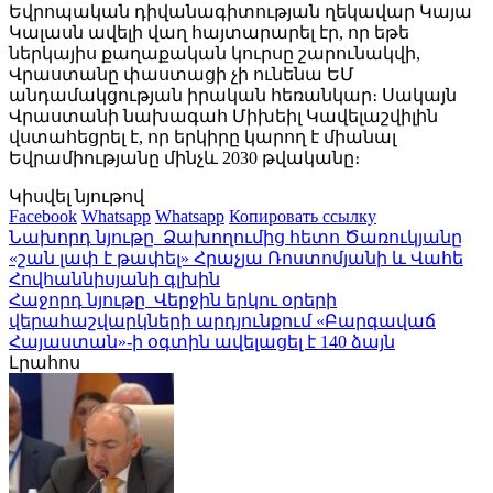
Եվրոպական դիվանագիտության ղեկավար Կայա
Կալասն ավելի վաղ հայտարարել էր, որ եթե
ներկայիս քաղաքական կուրսը շարունակվի,
Վրաստանը փաստացի չի ունենա ԵՄ
անդամակցության իրական հեռանկար։ Սակայն
Վրաստանի նախագահ Միխեիլ Կավելաշվիլին
վստահեցրել է, որ երկիրը կարող է միանալ
Եվրամիությանը մինչև 2030 թվականը։
Կիսվել նյութով
Facebook
Whatsapp
Whatsapp
Копировать ссылку
Նախորդ նյութը
Ձախողումից հետո Ծառուկյանը
«շան լափ է թափել» Հրաչյա Ռոստոմյանի և Վահե
Հովհաննիսյանի գլխին
Հաջորդ նյութը
Վերջին երկու օրերի
վերահաշվարկների արդյունքում «Բարգավաճ
Հայաստան»-ի օգտին ավելացել է 140 ձայն
Լրահոս