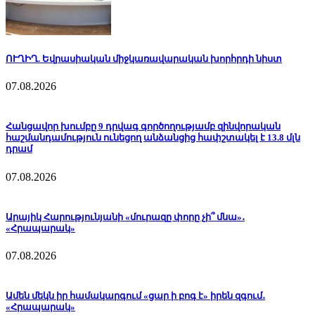
ՈՒՂԻՂ. Եվրասիական միջկառավարական խորհրդի նիստ
07.08.2026
Հանցավոր խումբը 9 դրվագ գործողությամբ զինվորական
հաշմանդամություն ունեցող անձանցից հափշտակել է 13.8 մլն
դրամ
07.08.2026
Արայիկ Հարությունյանի «մուրազը փորը չի՞ մնա»․
«Հրապարակ»
07.08.2026
Ամեն մեկն իր համակարգում «ցար ի բոգ է» իրեն զգում․
«Հրապարակ»