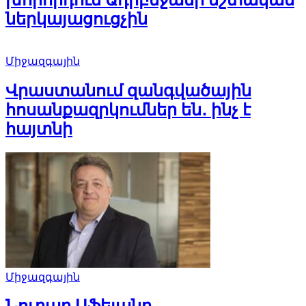
ներկայացուցչին
Միջազգային
Վրաստանում զանգվածային
հոսանքազրկումներ են․ ինչ է
հայտնի
Միջազգային