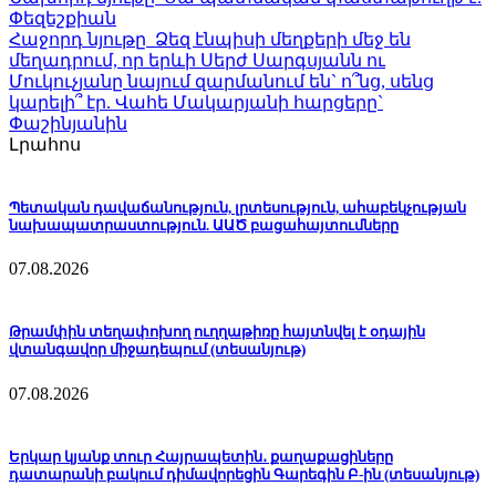
Փեզեշքիան
Հաջորդ նյութը
Ձեզ էնպիսի մեղքերի մեջ են
մեղադրում, որ երևի Սերժ Սարգսյանն ու
Մուկուչյանը նայում զարմանում են` ո՞նց, սենց
կարելի՞ էր. Վահե Մակարյանի հարցերը`
Փաշինյանին
Լրահոս
Պետական դավաճանություն, լրտեսություն, ահաբեկչության
նախապատրաստություն. ԱԱԾ բացահայտումները
07.08.2026
Թրամփին տեղափոխող ուղղաթիռը հայտնվել է օդային
վտանգավոր միջադեպում (տեսանյութ)
07.08.2026
Երկար կյանք տուր Հայրապետին․ քաղաքացիները
դատարանի բակում դիմավորեցին Գարեգին Բ-ին (տեսանյութ)