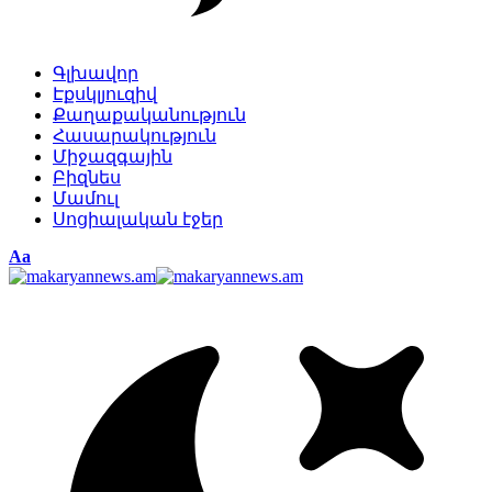
Գլխավոր
Էքսկլյուզիվ
Քաղաքականություն
Հասարակություն
Միջազգային
Բիզնես
Մամուլ
Սոցիալական էջեր
Изменение
Аа
размера
шрифта