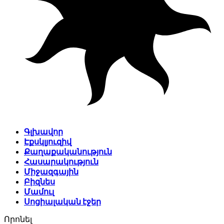
Գլխավոր
Էքսկլյուզիվ
Քաղաքականություն
Հասարակություն
Միջազգային
Բիզնես
Մամուլ
Սոցիալական էջեր
Որոնել