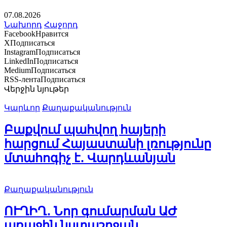
07.08.2026
Նախորդ
Հաջորդ
Facebook
Нравится
X
Подписаться
Instagram
Подписаться
LinkedIn
Подписаться
Medium
Подписаться
RSS-лента
Подписаться
Վերջին նյութեր
Կարևոր
Քաղաքականություն
Բաքվում պահվող հայերի
հարցում Հայաստանի լռությունը
մտահոգիչ է․ Վարդևանյան
Քաղաքականություն
ՈՒՂԻՂ․ Նոր գումարման ԱԺ
առաջին նստաշրջան