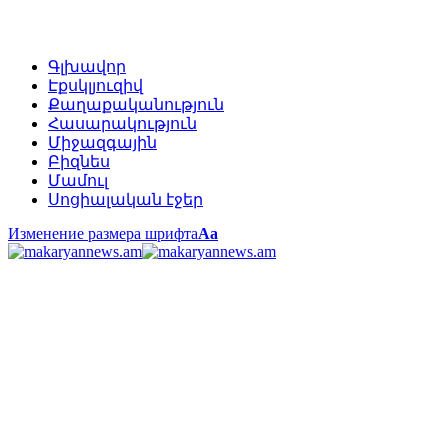
Գլխավոր
Էքսկլյուզիվ
Քաղաքականություն
Հասարակություն
Միջազգային
Բիզնես
Մամուլ
Սոցիալական էջեր
Изменение размера шрифта
Аа