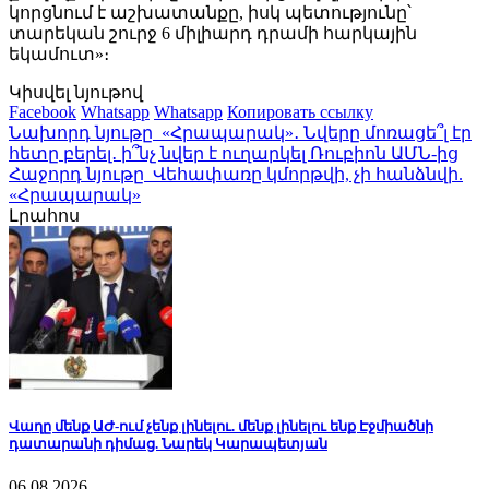
կորցնում է աշխատանքը, իսկ պետությունը՝
տարեկան շուրջ 6 միլիարդ դրամի հարկային
եկամուտ»։
Կիսվել նյութով
Facebook
Whatsapp
Whatsapp
Копировать ссылку
Նախորդ նյութը
«Հրապարակ»․ Նվերը մոռացե՞լ էր
հետը բերել․ ի՞նչ նվեր է ուղարկել Ռուբիոն ԱՄՆ-ից
Հաջորդ նյութը
Վեհափառը կմորթվի, չի հանձնվի.
«Հրապարակ»
Լրահոս
Վաղը մենք ԱԺ-ում չենք լինելու. մենք լինելու ենք Էջմիածնի
դատարանի դիմաց. Նարեկ Կարապետյան
06.08.2026