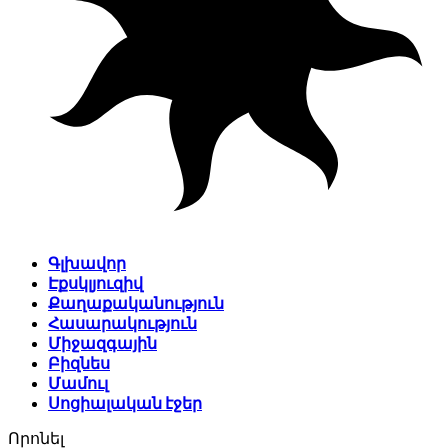
Գլխավոր
Էքսկլյուզիվ
Քաղաքականություն
Հասարակություն
Միջազգային
Բիզնես
Մամուլ
Սոցիալական էջեր
Որոնել