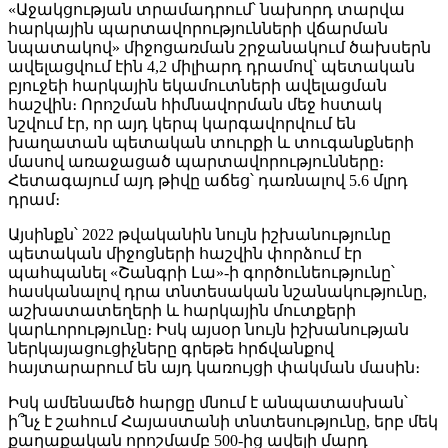
«Աջակցության տրամադրում՝ նախորդ տարվա
հարկային պարտավորությունների վճարման
նպատակով» միջոցառման շրջանակում ծախսերն
ավելացվում էին 4,2 միլիարդ դրամով՝ պետական
բյուջեի հարկային եկամուտների ավելացման
հաշվին։ Որոշման հիմնավորման մեջ հստակ
նշվում էր, որ այդ կերպ կարգավորվում են
խաղատան պետական տուրքի և տուգանքների
մասով առաջացած պարտավորությունները։
Հետագայում այդ թիվը աճեց՝ դառնալով 5.6 մլրդ
դրամ։
Այսինքն՝ 2022 թվականին նույն իշխանությունը
պետական միջոցների հաշվին փորձում էր
պահպանել «Շանգրի Լա»-ի գործունեությունը՝
հասկանալով դրա տնտեսական նշանակությունը,
աշխատատեղերի և հարկային մուտքերի
կարևորությունը։ Իսկ այսօր նույն իշխանության
ներկայացուցիչները գրեթե հրճվանքով
հայտարարում են այդ կառույցի փակման մասին։
Իսկ ամենամեծ հարցը մնում է անպատասխան՝
ի՞նչ է շահում Հայաստանի տնտեսությունը, երբ մեկ
քաղաքական որոշմամբ 500-ից ավելի մարդ