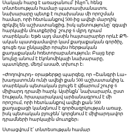
Սակայն հարց է առաջանում՝ ինչո՞ւ հենց
տնտեսության համար պատասխանատու
նախարարը պետք է ուրախանա մի որոշման
համար, որի հետևանքով 500-ից ավելի մարդիկ
զրկվել են աշխատանքից, իսկ պետությունը՝ զգալի
հարկային մուտքերից՝ շուրջ 6 մլրդ դրամ
տարեկան։ Եթե այդ մասին հայտարարեր որևէ ՔՊ-
ական պատգամավոր կամ քաղաքական գործիչ,
գուցե դա ընկալվեր որպես հերթական
քաղաքական հռետորաբանություն։ Բայց երբ
նույնը անում է էկոնոմիկայի նախարարը,
պատկերը, մեղմ ասած, տխուր է։
«Ժողովուրդ» օրաթերթը պարզեց, որ «Շանգրի Լա»
խաղատունն ունի ավելի քան 500 աշխատակից և
տարեկան պետական բյուջե է վճարում շուրջ 6
միլիարդ դրամի հարկ։ Այսինքն՝ նախարարն, ըստ
էության, հրապարակավ արձանագրում է մի
որոշում, որի հետևանքով ավելի քան 500
քաղաքացի կանգնում է գործազրկության առաջ,
իսկ պետական բյուջեն՝ կորցնում է միլիարդավոր
դրամների հարկային մուտքեր։
Ստացվում է՝ տնտեսության համար