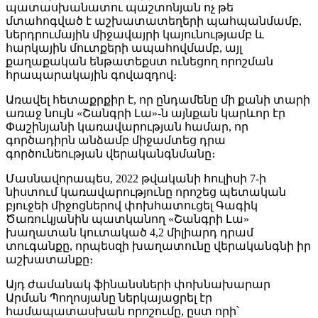
պատասխանատու պաշտոնյան ոչ թե
մտահոգված է աշխատատեղերի պահպանմամբ,
ներդրումային միջավայրի կայունությամբ և
հարկային մուտքերի ապահովմամբ, այլ
քաղաքական ենթատեքստ ունեցող որոշման
հրապարակային գովազդով։
Առավել հետաքրքիր է, որ ընդամենը մի քանի տարի
առաջ նույն «Շանգրի Լա»-ն այնքան կարևոր էր
Փաշինյանի կառավարության համար, որ
գործադիրն անձամբ միջամտեց դրա
գործունեության վերականգնմանը։
Մասնավորապես, 2022 թվականի հուլիսի 7-ի
նիստում կառավարությունը որոշեց պետական
բյուջեի միջոցներով փոխհատուցել Գագիկ
Ծառուկյանին պատկանող «Շանգրի Լա»
խաղատան կուտակած 4,2 միլիարդ դրամ
տուգանքը, որպեսզի խաղատունը վերականգնի իր
աշխատանքը։
Այդ ժամանակ ֆինանսների փոխնախարար
Արման Պողոսյանը ներկայացրել էր
համապատասխան որոշումը, ըստ որի՝