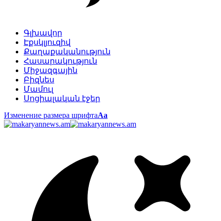
Գլխավոր
Էքսկլյուզիվ
Քաղաքականություն
Հասարակություն
Միջազգային
Բիզնես
Մամուլ
Սոցիալական էջեր
Изменение размера шрифта
Аа