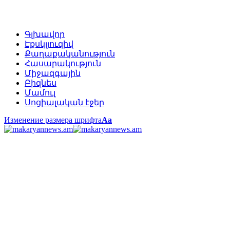
Գլխավոր
Էքսկլյուզիվ
Քաղաքականություն
Հասարակություն
Միջազգային
Բիզնես
Մամուլ
Սոցիալական էջեր
Изменение размера шрифта
Аа