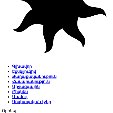
Գլխավոր
Էքսկլյուզիվ
Քաղաքականություն
Հասարակություն
Միջազգային
Բիզնես
Մամուլ
Սոցիալական էջեր
Որոնել