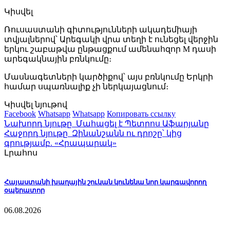
Կիսվել
Ռուսաստանի գիտությունների ակադեմիայի
տվյալներով՝ Արեգակի վրա տեղի է ունեցել վերջին
երկու շաբաթվա ընթացքում ամենահզոր M դասի
արեգակնային բռնկումը։
Մասնագետների կարծիքով՝ այս բռնկումը Երկրի
համար սպառնալիք չի ներկայացնում։
Կիսվել նյութով
Facebook
Whatsapp
Whatsapp
Копировать ссылку
Նախորդ նյութը
Մահացել է Պետրոս Աֆարյանը
Հաջորդ նյութը
Զինանշանն ու դրոշը՝ կից
գրությամբ. «Հրապարակ»
Լրահոս
Հայաստանի խաղային շուկան կունենա նոր կարգավորող
օպերատոր
06.08.2026