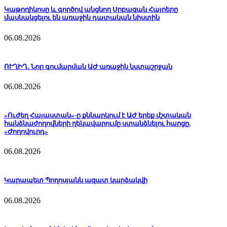
Կաթողիկոսը և գործով անցնող Սրբազան Հայրերը
մասնակցելու են առաջին դատական նիստին
06.08.2026
ՈՒՂԻՂ․ Նոր գումարման ԱԺ առաջին նստաշրջան
06.08.2026
«Ուժեղ Հայաստան»-ը քննարկում է ԱԺ երեք մշտական
հանձնաժողովների ղեկավարումը ստանձնելու հարցը.
«Ժողովուրդ»
06.08.2026
Կարապետ Պողոսյանն ազատ կարձակվի
06.08.2026