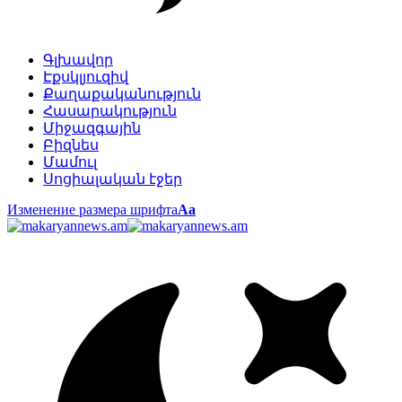
Գլխավոր
Էքսկլյուզիվ
Քաղաքականություն
Հասարակություն
Միջազգային
Բիզնես
Մամուլ
Սոցիալական էջեր
Изменение размера шрифта
Аа