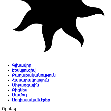
Գլխավոր
Էքսկլյուզիվ
Քաղաքականություն
Հասարակություն
Միջազգային
Բիզնես
Մամուլ
Սոցիալական էջեր
Որոնել