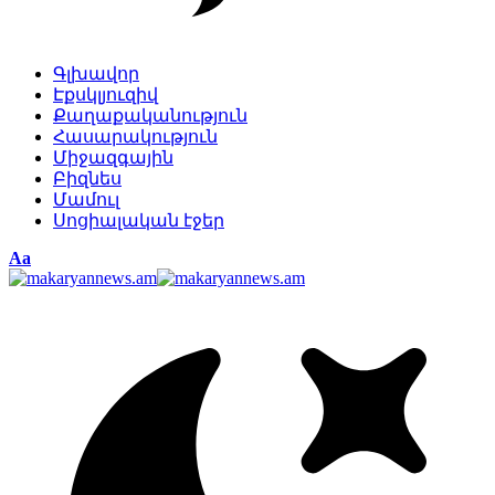
Գլխավոր
Էքսկլյուզիվ
Քաղաքականություն
Հասարակություն
Միջազգային
Բիզնես
Մամուլ
Սոցիալական էջեր
Изменение
Аа
размера
шрифта