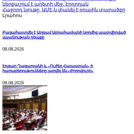
ներքաշում է աղետի մեջ․ Էրդողան
Հաջորդ նյութը
ԱՄԷ-ն փակել է օդային տարածքը
Լրահոս
Բացահայտվել է Արգամ Աբրահամյանի կողմից պատվիրված
սպանության դեպքը
08.08.2026
Էդգար Ղազարյանի և «Ուժեղ Հայաստան»-ի
հարաբերությունները լարվել են.«Ժողովուրդ»
08.08.2026