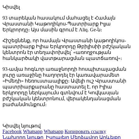
Կիսվել
93 տարեկան հասակում մահացել է Համայն
Վրաստանի Կաթողիկոս-Պատրիարք Իլյա
Երկրորդը։ Այս մասին գրում է Aliq. Ge-ն։
Հիշեցնենք, որ համայն Վրաստանի կաթողիկոս-
պատրիարք Իլիա Երկրորդը Թբիլիսիի բժշկական
կենտրոն էր տեղափոխվել՝ «առողջության
հանկարծակի վատթարացման պատճառով»։
93-ամյա հոգևոր առաջնորդի հոսպիտալացման
լուրը առաջինը հաղորդել էր կառավարամետ
«Իմեդի» հեռուստաալիքը։ Ավելի ուշ Վրաստանի
պատրիարքարանը հաստատել է, որ Իլիա
երկրորդը ներկայումս գտնվում է Կովկասյան
բժշկական կենտրոնում, վերակենդանացման
բաժանմունքում։
Կիսվել նյութով
Facebook
Whatsapp
Whatsapp
Копировать ссылку
Նախորդ նյութը
Իսրայելը Մերձավոր Արևելքը