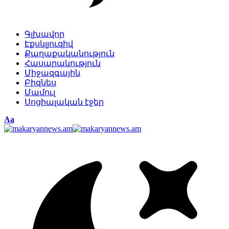
Գլխավոր
Էքսկլյուզիվ
Քաղաքականություն
Հասարակություն
Միջազգային
Բիզնես
Մամուլ
Սոցիալական էջեր
Изменение
Аа
размера
шрифта