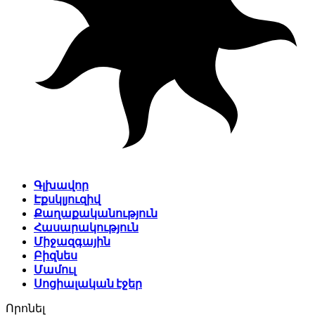
Գլխավոր
Էքսկլյուզիվ
Քաղաքականություն
Հասարակություն
Միջազգային
Բիզնես
Մամուլ
Սոցիալական էջեր
Որոնել