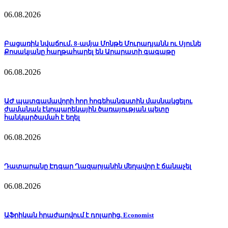
06.08.2026
Բացառիկ նվաճում․ 8-ամյա Մոնթե Մուրադյանն ու Սյունե
Քոսակյանը հաղթահարել են Արարատի գագաթը
06.08.2026
ԱԺ պատգամավորի հոր հոգեհանգստին մասնակցելու
ժամանակ էկոպարեկային ծառայության պետը
հանկարծամահ է եղել
06.08.2026
Դատարանը Էդգար Ղազարյանին մեղավոր է ճանաչել
06.08.2026
Աֆրիկան ​​հրաժարվում է դոլարից. Economist