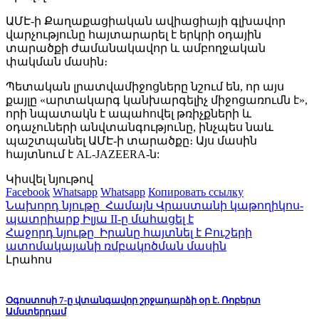
ԱՄԷ-ի Քաղաքացիական ավիացիայի գլխավոր
վարչությունը հայտարարել է երկրի օդային
տարածքի ժամանակավոր և ամբողջական
փակման մասին։
Պետական լրատվամիջոցները նշում են, որ այս
քայլը «արտակարգ կանխարգելիչ միջոցառումն է»,
որի նպատակն է ապահովել թռիչքների և
օդաչուների անվտանգությունը, ինչպես նաև
պաշտպանել ԱՄԷ-ի տարածքը։ Այս մասին
հայտնում է AL-JAZEERA-ն:
Կիսվել նյութով
Facebook
Whatsapp
Whatsapp
Копировать ссылку
Նախորդ նյութը
Համայն Վրաստանի կաթողիկոս-
պատրիարք Իլյա II-ը մահացել է
Հաջորդ նյութը
Իրանը հայտնել է Բուշերի
ատոմակայանի ռմբակոծման մասին
Լրահոս
Օգոստոսի 7-ը վտանգավոր շրջադարձի օր է. Ռոբերտ
Ամստերդամ