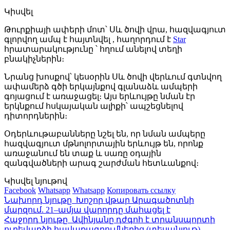
Կիսվել
Թուրքիայի ափերի մոտ՝ Սև ծովի վրա, հազվագյուտ
գլորվող ամպ է հայտնվել , հաղորդում է
Star
հրատարակությունը ՝ հղում անելով տեղի
բնակիչներին։
Նրանց խոսքով՝ կեսօրին Սև ծովի վերևում գտնվող
ափամերձ գծի երկայնքով գլանաձև ամպերի
գոյացում է առաջացել։ Այս երևույթը նման էր
երկնքում հսկայական ալիքի՝ ապշեցնելով
դիտորդներին։
Օդերևութաբանները նշել են, որ նման ամպերը
հազվագյուտ մթնոլորտային երևույթ են, որոնք
առաջանում են տաք և սառը օդային
զանգվածների արագ շարժման հետևանքով։
Կիսվել նյութով
Facebook
Whatsapp
Whatsapp
Копировать ссылку
Նախորդ նյութը
Խոշոր վթար Արագածոտնի
մարզում. 21–ամյա վարորդը մահացել է
Հաջորդ նյութը
Ավինյանը դժգոհ է տրանսպորտի
ուղեվարձի հավաքագրումներից (տեսանյութ)