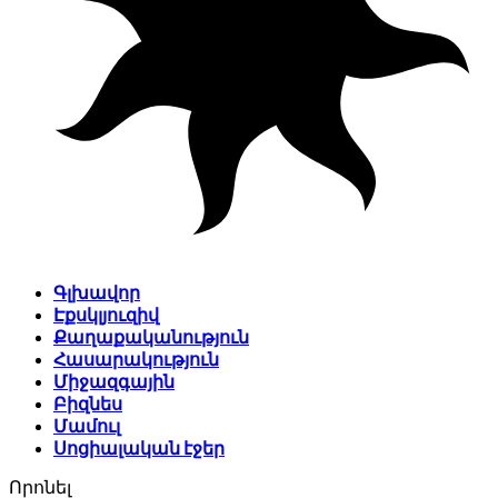
Գլխավոր
Էքսկլյուզիվ
Քաղաքականություն
Հասարակություն
Միջազգային
Բիզնես
Մամուլ
Սոցիալական էջեր
Որոնել