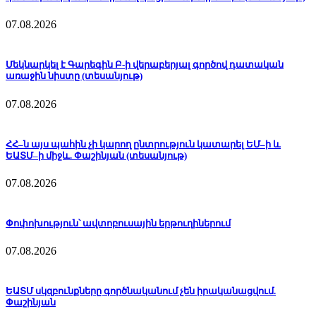
07.08.2026
Մեկնարկել է Գարեգին Բ-ի վերաբերյալ գործով դատական
առաջին նիստը (տեսանյութ)
07.08.2026
ՀՀ–ն այս պահին չի կարող ընտրություն կատարել ԵՄ–ի և
ԵԱՏՄ–ի միջև. Փաշինյան (տեսանյութ)
07.08.2026
Փոփոխություն՝ ավտոբուսային երթուղիներում
07.08.2026
ԵԱՏՄ սկզբունքները գործնականում չեն իրականացվում.
Փաշինյան