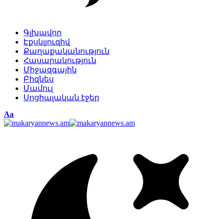
Գլխավոր
Էքսկլյուզիվ
Քաղաքականություն
Հասարակություն
Միջազգային
Բիզնես
Մամուլ
Սոցիալական էջեր
Изменение
Аа
размера
шрифта