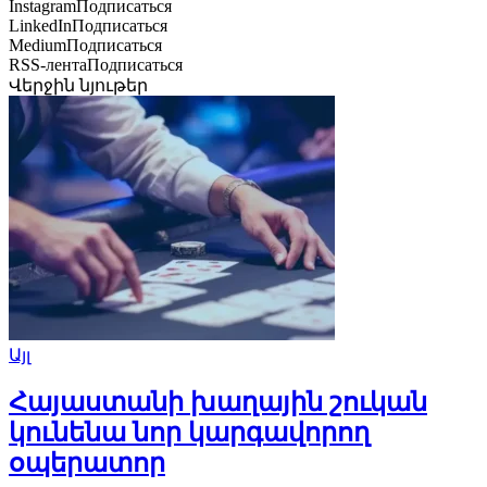
Instagram
Подписаться
LinkedIn
Подписаться
Medium
Подписаться
RSS-лента
Подписаться
Վերջին նյութեր
Այլ
Հայաստանի խաղային շուկան
կունենա նոր կարգավորող
օպերատոր