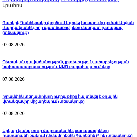
Լրահոս
Գառնիկ Դանիելյանը փորձում է գովել խոստումը դրժած Աղվան
Վարդանյանին, որի պատճառով ինքը մանդատ չստացավ
(տեսանյութ)
07.08.2026
Պետական դավաճանություն, լրտեսություն, ահաբեկչության
նախապատրաստություն. ԱԱԾ բացահայտումները
07.08.2026
Թրամփին տեղափոխող ուղղաթիռը հայտնվել է օդային
վտանգավոր միջադեպում (տեսանյութ)
07.08.2026
Երկար կյանք տուր Հայրապետին․ քաղաքացիները
դատարանի բակում դիմավորեցին Գարեգին Բ-ին (տեսանյութ)