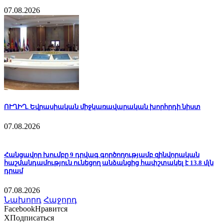
07.08.2026
ՈՒՂԻՂ. Եվրասիական միջկառավարական խորհրդի նիստ
07.08.2026
Հանցավոր խումբը 9 դրվագ գործողությամբ զինվորական
հաշմանդամություն ունեցող անձանցից հափշտակել է 13.8 մլն
դրամ
07.08.2026
Նախորդ
Հաջորդ
Facebook
Нравится
X
Подписаться