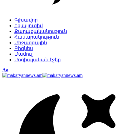
Գլխավոր
Էքսկլյուզիվ
Քաղաքականություն
Հասարակություն
Միջազգային
Բիզնես
Մամուլ
Սոցիալական էջեր
Изменение
Аа
размера
шрифта