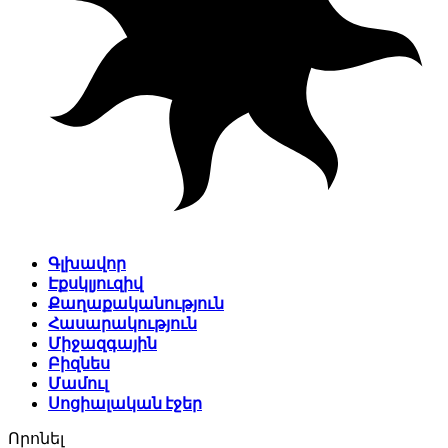
Գլխավոր
Էքսկլյուզիվ
Քաղաքականություն
Հասարակություն
Միջազգային
Բիզնես
Մամուլ
Սոցիալական էջեր
Որոնել