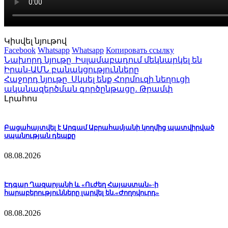
Կիսվել նյութով
Facebook
Whatsapp
Whatsapp
Копировать ссылку
Նախորդ նյութը
Իսլամաբադում մեկնարկել են
Իրան-ԱՄՆ բանակցությունները
Հաջորդ նյութը
Սկսել ենք Հորմուզի նեղուցի
ականազերծման գործընթացը․ Թրամփ
Լրահոս
Բացահայտվել է Արգամ Աբրահամյանի կողմից պատվիրված
սպանության դեպքը
08.08.2026
Էդգար Ղազարյանի և «Ուժեղ Հայաստան»-ի
հարաբերությունները լարվել են.«Ժողովուրդ»
08.08.2026