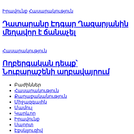
Իրավունք
Հասարակություն
Դատարանը Էդգար Ղազարյանին
մեղավոր է ճանաչել
Հասարակություն
Ողբերգական դեպք՝
Նուբարաշենի աղբավայրում
Բաժիններ
Հասարակություն
Քաղաքականություն
Միջազգային
Մամուլ
Կարևոր
Իրավունք
Սպորտ
Էքսկլյուզիվ