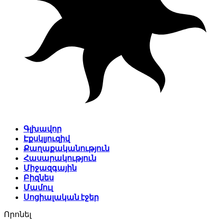
Գլխավոր
Էքսկլյուզիվ
Քաղաքականություն
Հասարակություն
Միջազգային
Բիզնես
Մամուլ
Սոցիալական էջեր
Որոնել