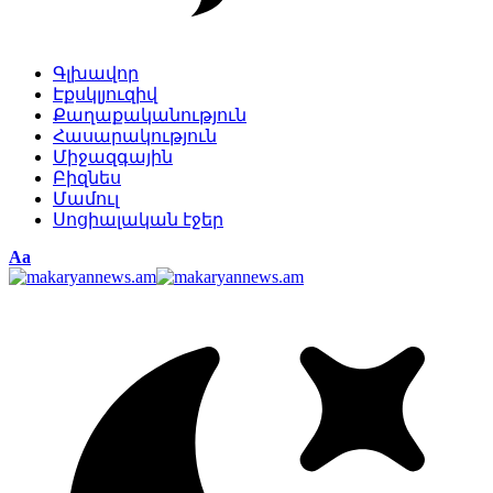
Գլխավոր
Էքսկլյուզիվ
Քաղաքականություն
Հասարակություն
Միջազգային
Բիզնես
Մամուլ
Սոցիալական էջեր
Изменение
Аа
размера
шрифта