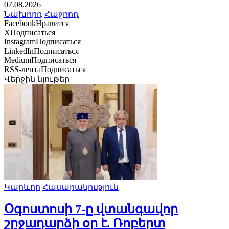
07.08.2026
Նախորդ
Հաջորդ
Facebook
Нравится
X
Подписаться
Instagram
Подписаться
LinkedIn
Подписаться
Medium
Подписаться
RSS-лента
Подписаться
Վերջին նյութեր
Կարևոր
Հասարակություն
Օգոստոսի 7-ը վտանգավոր
շրջադարձի օր է. Ռոբերտ