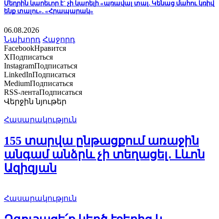
Մեղրին կարեւոր է` չի կարելի «պռավալ տալ. Կենաց մահու կռիվ
ենք տալու». «Հրապարակ»
06.08.2026
Նախորդ
Հաջորդ
Facebook
Нравится
X
Подписаться
Instagram
Подписаться
LinkedIn
Подписаться
Medium
Подписаться
RSS-лента
Подписаться
Վերջին նյութեր
Հասարակություն
155 տարվա ընթացքում առաջին
անգամ անձրև չի տեղացել․ Լևոն
Ազիզյան
Հասարակություն