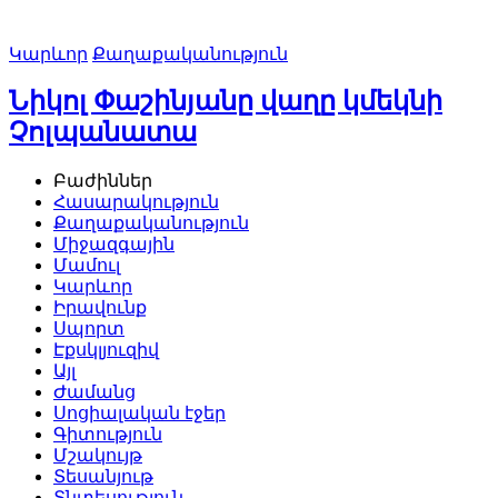
Կարևոր
Քաղաքականություն
Նիկոլ Փաշինյանը վաղը կմեկնի
Չոլպանատա
Բաժիններ
Հասարակություն
Քաղաքականություն
Միջազգային
Մամուլ
Կարևոր
Իրավունք
Սպորտ
Էքսկլյուզիվ
Այլ
Ժամանց
Սոցիալական էջեր
Գիտություն
Մշակույթ
Տեսանյութ
Տնտեսություն