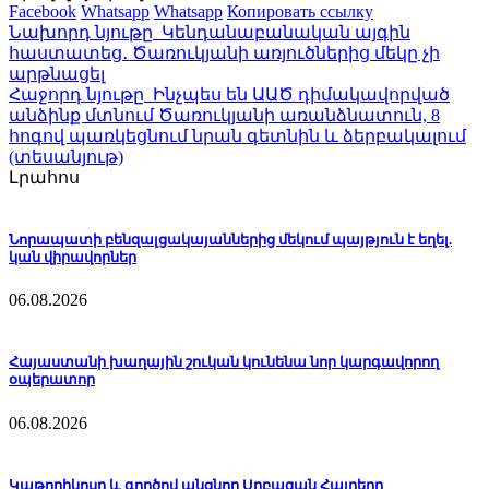
Facebook
Whatsapp
Whatsapp
Копировать ссылку
Նախորդ նյութը
Կենդանաբանական այգին
հաստատեց․ Ծառուկյանի առյուծներից մեկը չի
արթնացել
Հաջորդ նյութը
Ինչպես են ԱԱԾ դիմակավորված
անձինք մտնում Ծառուկյանի առանձնատուն, 8
հոգով պառկեցնում նրան գետնին և ձերբակալում
(տեսանյութ)
Լրահոս
Նորապատի բենզալցակայաններից մեկում պայթյուն է եղել.
կան վիրավորներ
06.08.2026
Հայաստանի խաղային շուկան կունենա նոր կարգավորող
օպերատոր
06.08.2026
Կաթողիկոսը և գործով անցնող Սրբազան Հայրերը