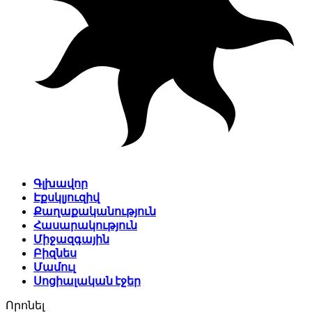
Գլխավոր
Էքսկլյուզիվ
Քաղաքականություն
Հասարակություն
Միջազգային
Բիզնես
Մամուլ
Սոցիալական էջեր
Որոնել