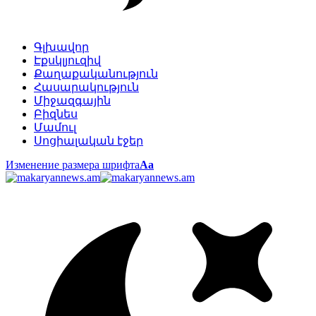
Գլխավոր
Էքսկլյուզիվ
Քաղաքականություն
Հասարակություն
Միջազգային
Բիզնես
Մամուլ
Սոցիալական էջեր
Изменение размера шрифта
Аа