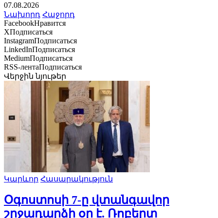
07.08.2026
Նախորդ
Հաջորդ
Facebook
Нравится
X
Подписаться
Instagram
Подписаться
LinkedIn
Подписаться
Medium
Подписаться
RSS-лента
Подписаться
Վերջին նյութեր
Կարևոր
Հասարակություն
Օգոստոսի 7-ը վտանգավոր
շրջադարձի օր է. Ռոբերտ