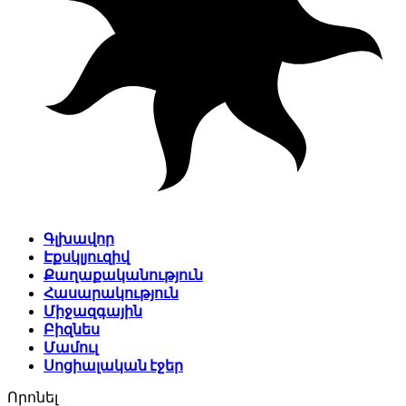
Գլխավոր
Էքսկլյուզիվ
Քաղաքականություն
Հասարակություն
Միջազգային
Բիզնես
Մամուլ
Սոցիալական էջեր
Որոնել