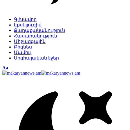
Գլխավոր
Էքսկլյուզիվ
Քաղաքականություն
Հասարակություն
Միջազգային
Բիզնես
Մամուլ
Սոցիալական էջեր
Изменение
Аа
размера
шрифта