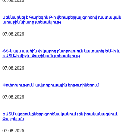
07.08.2026
Մեկնարկել է Գարեգին Բ-ի վերաբերյալ գործով դատական
առաջին նիստը (տեսանյութ)
07.08.2026
ՀՀ–ն այս պահին չի կարող ընտրություն կատարել ԵՄ–ի և
ԵԱՏՄ–ի միջև. Փաշինյան (տեսանյութ)
07.08.2026
Փոփոխություն՝ ավտոբուսային երթուղիներում
07.08.2026
ԵԱՏՄ սկզբունքները գործնականում չեն իրականացվում.
Փաշինյան
07.08.2026