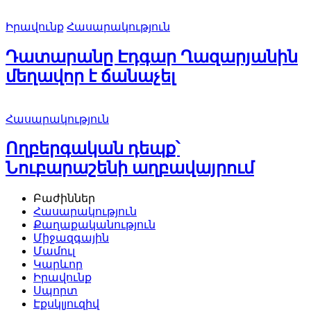
Իրավունք
Հասարակություն
Դատարանը Էդգար Ղազարյանին
մեղավոր է ճանաչել
Հասարակություն
Ողբերգական դեպք՝
Նուբարաշենի աղբավայրում
Բաժիններ
Հասարակություն
Քաղաքականություն
Միջազգային
Մամուլ
Կարևոր
Իրավունք
Սպորտ
Էքսկլյուզիվ