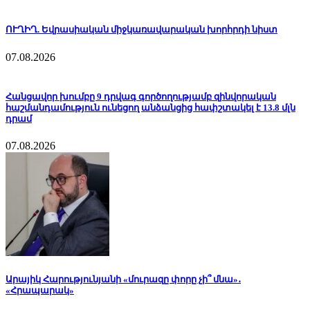
ՈՒՂԻՂ. Եվրասիական միջկառավարական խորհրդի նիստ
07.08.2026
Հանցավոր խումբը 9 դրվագ գործողությամբ զինվորական
հաշմանդամություն ունեցող անձանցից հափշտակել է 13.8 մլն
դրամ
07.08.2026
Արայիկ Հարությունյանի «մուրազը փորը չի՞ մնա»․
«Հրապարակ»