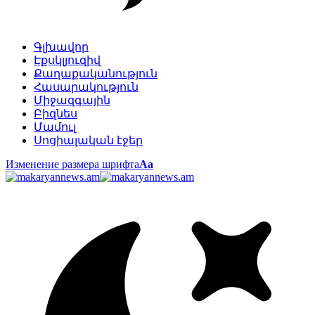
Գլխավոր
Էքսկլյուզիվ
Քաղաքականություն
Հասարակություն
Միջազգային
Բիզնես
Մամուլ
Սոցիալական էջեր
Изменение размера шрифта
Аа