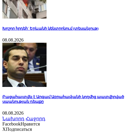
Խոշոր հրդեհ` Երևանի կենտրոնում (տեսանյութ)
08.08.2026
Բացահայտվել է Արգամ Աբրահամյանի կողմից պատվիրված
սպանության դեպքը
08.08.2026
Նախորդ
Հաջորդ
Facebook
Нравится
X
Подписаться