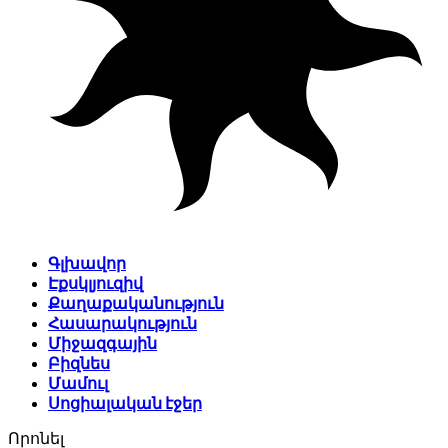
Գլխավոր
Էքսկլյուզիվ
Քաղաքականություն
Հասարակություն
Միջազգային
Բիզնես
Մամուլ
Սոցիալական էջեր
Որոնել