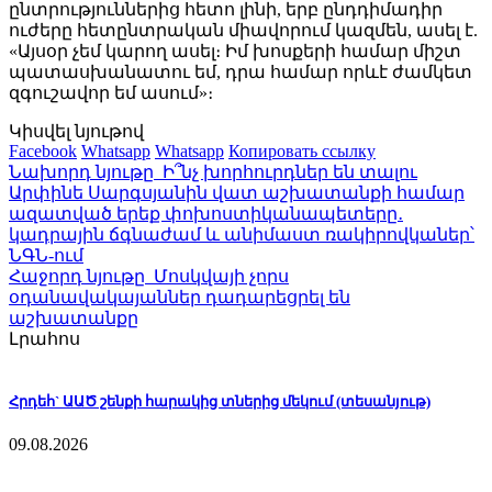
ընտրություններից հետո լինի, երբ ընդդիմադիր
ուժերը հետընտրական միավորում կազմեն, ասել է.
«Այսօր չեմ կարող ասել։ Իմ խոսքերի համար միշտ
պատասխանատու եմ, դրա համար որևէ ժամկետ
զգուշավոր եմ ասում»։
Կիսվել նյութով
Facebook
Whatsapp
Whatsapp
Копировать ссылку
Նախորդ նյութը
Ի՞նչ խորհուրդներ են տալու
Արփինե Սարգսյանին վատ աշխատանքի համար
ազատված երեք փոխոստիկանապետերը․
կադրային ճգնաժամ և անիմաստ ռակիրովկաներ՝
ՆԳՆ-ում
Հաջորդ նյութը
Մոսկվայի չորս
օդանավակայաններ դադարեցրել են
աշխատանքը
Լրահոս
Հրդեհ` ԱԱԾ շենքի հարակից տներից մեկում (տեսանյութ)
09.08.2026