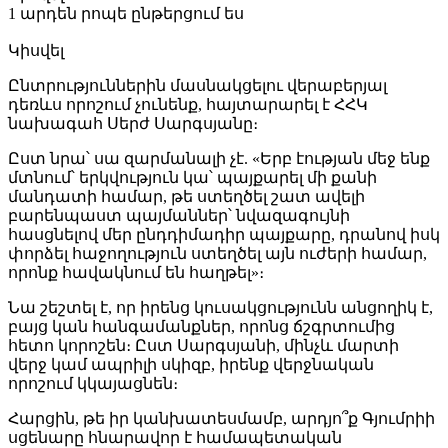
1 արդեն րոպե ընթերցում ես
Կիսվել
Ընտրություններին մասնակցելու վերաբերյալ
դեռևս որոշում չունենք, հայտարարել է ՀՀԿ
նախագահ Սերժ Սարգսյանը։
Ըստ նրա՝ սա զարմանալի չէ. «Երբ էության մեջ ենք
մտնում՝ երկվություն կա՝ պայքարել մի քանի
մանդատի համար, թե ստեղծել շատ ավելի
բարենպաստ պայմաններ՝ նվազագույնի
հասցնելով մեր ընդդիմադիր պայքարը, դրանով իսկ
փորձել հաջողություն ստեղծել այն ուժերի համար,
որոնք հավակնում են հաղթել»։
Նա շեշտել է, որ իրենց կուսակցությունն անցողիկ է,
բայց կան հանգամանքներ, որոնց ճշգրտումից
հետո կորոշեն։ Ըստ Սարգսյանի, մինչև մարտի
վերջ կամ ապրիլի սկիզբ, իրենք վերջնական
որոշում կկայացնեն։
Հարցին, թե իր կանխատեսմամբ, արդյո՞ք Գյումրիի
սցենարը հնարավոր է համապետական