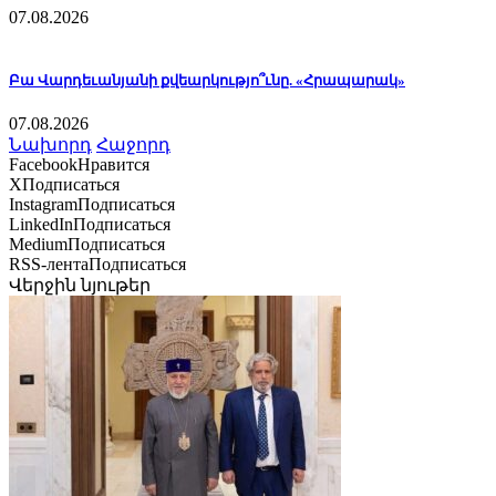
07.08.2026
Բա Վարդեւանյանի քվեարկությո՞ւնը. «Հրապարակ»
07.08.2026
Նախորդ
Հաջորդ
Facebook
Нравится
X
Подписаться
Instagram
Подписаться
LinkedIn
Подписаться
Medium
Подписаться
RSS-лента
Подписаться
Վերջին նյութեր