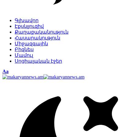
Գլխավոր
Էքսկլյուզիվ
Քաղաքականություն
Հասարակություն
Միջազգային
Բիզնես
Մամուլ
Սոցիալական էջեր
Изменение
Аа
размера
шрифта