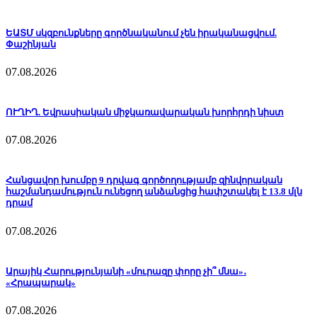
ԵԱՏՄ սկզբունքները գործնականում չեն իրականացվում.
Փաշինյան
07.08.2026
ՈՒՂԻՂ. Եվրասիական միջկառավարական խորհրդի նիստ
07.08.2026
Հանցավոր խումբը 9 դրվագ գործողությամբ զինվորական
հաշմանդամություն ունեցող անձանցից հափշտակել է 13.8 մլն
դրամ
07.08.2026
Արայիկ Հարությունյանի «մուրազը փորը չի՞ մնա»․
«Հրապարակ»
07.08.2026