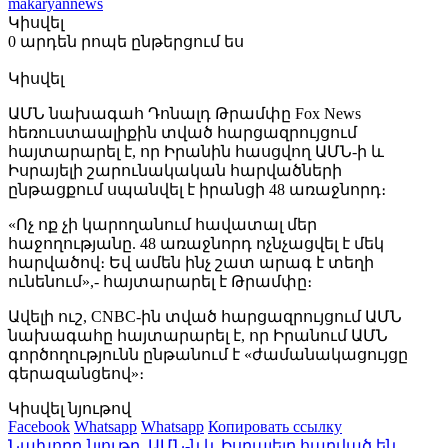
makaryannews
Կիսվել
0 արդեն րոպե ընթերցում ես
Կիսվել
ԱՄՆ նախագահ Դոնալդ Թրամփը Fox News
հեռուստաալիքին տված հարցազրույցում
հայտարարել է, որ Իրանին հասցվող ԱՄՆ-ի և
Իսրայելի շարունակական հարվածների
ընթացքում սպանվել է իրանցի 48 առաջնորդ։
«Ոչ ոք չի կարողանում հավատալ մեր
հաջողությանը. 48 առաջնորդ ոչնչացվել է մեկ
հարվածով։ Եվ ամեն ինչ շատ արագ է տեղի
ունենում»,- հայտարարել է Թրամփը։
Ավելի ուշ, CNBC-ին տված հարցազրույցում ԱՄՆ
նախագահը հայտարարել է, որ Իրանում ԱՄՆ
գործողությունն ընթանում է «ժամանակացույցը
գերազանցեով»։
Կիսվել նյութով
Facebook
Whatsapp
Whatsapp
Копировать ссылку
Նախորդ նյութը
ԱՄՆ-ն և Իսրայելը հարված են