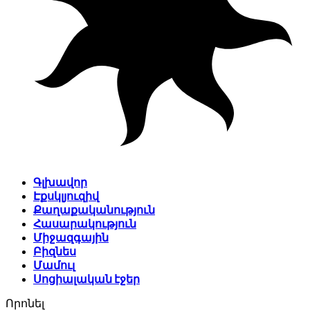
Գլխավոր
Էքսկլյուզիվ
Քաղաքականություն
Հասարակություն
Միջազգային
Բիզնես
Մամուլ
Սոցիալական էջեր
Որոնել