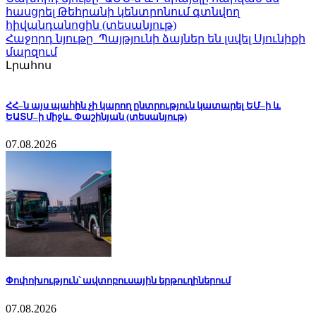
հասցրել Թեհրանի կենտրոնում գտնվող
հիվանդանոցին (տեսանյութ)
Հաջորդ նյութը
Պայթյունի ձայներ են լսվել Սյունիքի
մարզում
Լրահոս
ՀՀ–ն այս պահին չի կարող ընտրություն կատարել ԵՄ–ի և
ԵԱՏՄ–ի միջև. Փաշինյան (տեսանյութ)
07.08.2026
Փոփոխություն՝ ավտոբուսային երթուղիներում
07.08.2026