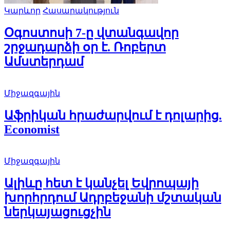
Կարևոր
Հասարակություն
Օգոստոսի 7-ը վտանգավոր
շրջադարձի օր է. Ռոբերտ
Ամստերդամ
Միջազգային
Աֆրիկան ​​հրաժարվում է դոլարից.
Economist
Միջազգային
Ալիևը հետ է կանչել Եվրոպայի
խորհրդում Ադրբեջանի մշտական
ներկայացուցչին