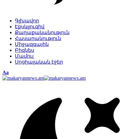
Գլխավոր
Էքսկլյուզիվ
Քաղաքականություն
Հասարակություն
Միջազգային
Բիզնես
Մամուլ
Սոցիալական էջեր
Изменение
Аа
размера
шрифта