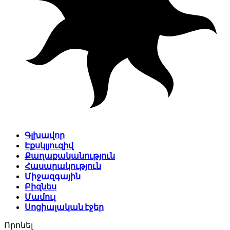
Գլխավոր
Էքսկլյուզիվ
Քաղաքականություն
Հասարակություն
Միջազգային
Բիզնես
Մամուլ
Սոցիալական էջեր
Որոնել