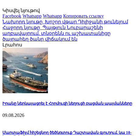
Կիսվել նյութով
Facebook
Whatsapp
Whatsapp
Копировать ссылку
Նախորդ նյութը
Խոշոր վթար Դիլիջանի թունելում
Հաջորդ նյութը
Պայթյուն Նուբարաշենի
աղբավայրում. տնօրենն ու աշխատակիցը
ծայրահեղ ծանր վիճակում են
Լրահոս
Իրանը ներկայացրել է Հորմուզի նեղուցի բացման պայմանները
09.08.2026
Մարտաֆիլմ հիշեցնող ծեծկռտուք Դաշտավան գյուղում. կա 10-