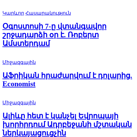
Կարևոր
Հասարակություն
Օգոստոսի 7-ը վտանգավոր
շրջադարձի օր է. Ռոբերտ
Ամստերդամ
Միջազգային
Աֆրիկան ​​հրաժարվում է դոլարից.
Economist
Միջազգային
Ալիևը հետ է կանչել Եվրոպայի
խորհրդում Ադրբեջանի մշտական
ներկայացուցչին