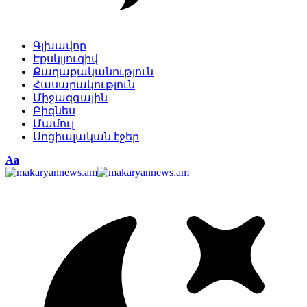
Գլխավոր
Էքսկլյուզիվ
Քաղաքականություն
Հասարակություն
Միջազգային
Բիզնես
Մամուլ
Սոցիալական էջեր
Изменение
Аа
размера
шрифта