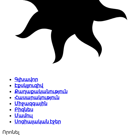
Գլխավոր
Էքսկլյուզիվ
Քաղաքականություն
Հասարակություն
Միջազգային
Բիզնես
Մամուլ
Սոցիալական էջեր
Որոնել