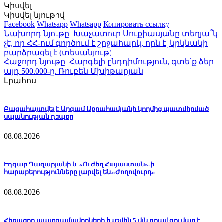
Կիսվել
Կիսվել նյութով
Facebook
Whatsapp
Whatsapp
Копировать ссылку
Նախորդ նյութը
Խաչատուր Սուքիասյանը տեղյա՞կ
չէ, որ ՀՀ-ում գործում է շրջահարկ, որն էլ կրկնակի
բարձրացել է (տեսանյութ)
Հաջորդ նյութը
Հարգելի ընդդիմություն, գտե՛ք ձեր
այդ 500.000-ը. Ռուբեն Մխիթարյան
Լրահոս
Բացահայտվել է Արգամ Աբրահամյանի կողմից պատվիրված
սպանության դեպքը
08.08.2026
Էդգար Ղազարյանի և «Ուժեղ Հայաստան»-ի
հարաբերությունները լարվել են.«Ժողովուրդ»
08.08.2026
Հեռացող պատգամավորների հաշվին 5 մլն դրամ գումար է