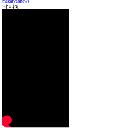
makaryannews
Կիսվել