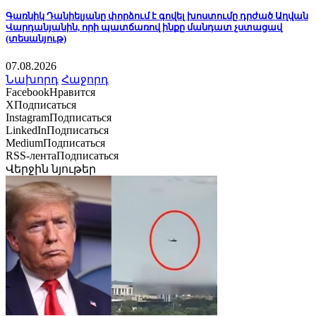
Գառնիկ Դանիելյանը փորձում է գովել խոստումը դրժած Աղվան
Վարդանյանին, որի պատճառով ինքը մանդատ չստացավ
(տեսանյութ)
07.08.2026
Նախորդ
Հաջորդ
Facebook
Нравится
X
Подписаться
Instagram
Подписаться
LinkedIn
Подписаться
Medium
Подписаться
RSS-лента
Подписаться
Վերջին նյութեր