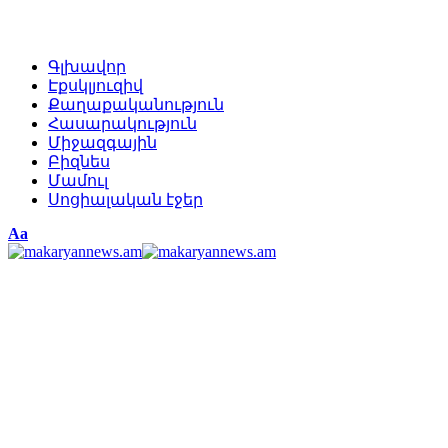
Գլխավոր
Էքսկլյուզիվ
Քաղաքականություն
Հասարակություն
Միջազգային
Բիզնես
Մամուլ
Սոցիալական էջեր
Изменение
Аа
размера
шрифта