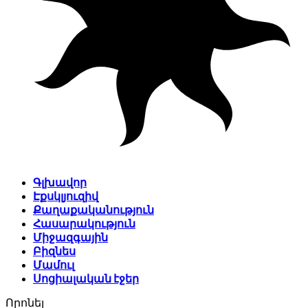
Գլխավոր
Էքսկլյուզիվ
Քաղաքականություն
Հասարակություն
Միջազգային
Բիզնես
Մամուլ
Սոցիալական էջեր
Որոնել