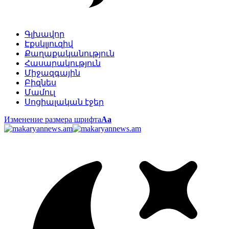
Գլխավոր
Էքսկլյուզիվ
Քաղաքականություն
Հասարակություն
Միջազգային
Բիզնես
Մամուլ
Սոցիալական էջեր
Изменение размера шрифта
Аа