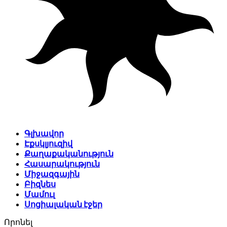
Գլխավոր
Էքսկլյուզիվ
Քաղաքականություն
Հասարակություն
Միջազգային
Բիզնես
Մամուլ
Սոցիալական էջեր
Որոնել