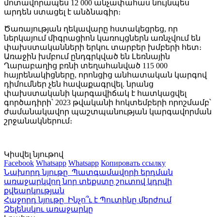
մոտավորապես 12 000 անչափահաս նույնպես
արդեն ստացել է անձնագիր։
Ծառայության ղեկավարը հստակեցրեց, որ
ներկայում միգրացիոն կառույցներն առնչվում են
փախստականների երկու տարբեր խմբերի հետ։
Առաջին խմբում ընդգրկված են Լեռնային
Ղարաբաղից բռնի տեղահանված 115 000
հայրենակիցները, որոնցից անհատական կարգով
դիմումներ չեն հավաքագրվել. նրանց
փախստականի կարգավիճակ է հատկացվել
գործադիրի՝ 2023 թվականի հոկտեմբերի որոշմամբ՝
ժամանակավոր պաշտպանության կարգավորման
շրջանակներում։
Կիսվել նյութով
Facebook
Whatsapp
Whatsapp
Копировать ссылку
Նախորդ նյութը
Պատգամավորի երդման
առաջարկվող նոր տեքստը շուտով կդրվի
քվեարկության
Հաջորդ նյութը
Ինչո՞ւ է Պուտինը մերժում
Զելենսկու առաջարկը