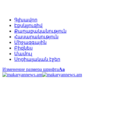
Գլխավոր
Էքսկլյուզիվ
Քաղաքականություն
Հասարակություն
Միջազգային
Բիզնես
Մամուլ
Սոցիալական էջեր
Изменение размера шрифта
Аа