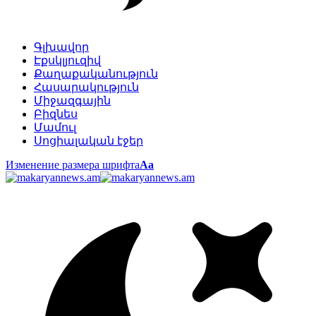
Գլխավոր
Էքսկլյուզիվ
Քաղաքականություն
Հասարակություն
Միջազգային
Բիզնես
Մամուլ
Սոցիալական էջեր
Изменение размера шрифта
Аа