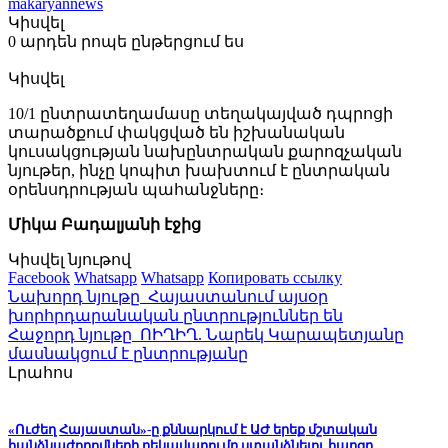
makaryannews
Կիսվել
0 արդեն րոպե ընթերցում ես
Կիսվել
10/1 ընտրատեղամասը տեղակայված դպրոցի
տարածքում փակցված են իշխանական
կուսակցության նախընտրական քարոզչական
նյութեր, ինչը կոպիտ խախտում է ընտրական
օրենսդրության պահանջները։
Միկա Բադալյանի էջից
Կիսվել նյութով
Facebook
Whatsapp
Whatsapp
Копировать ссылку
Նախորդ նյութը
Հայաստանում այսօր
խորհրդարանական ընտրություններ են
Հաջորդ նյութը
ՈԻՂԻՂ. Նարեկ Կարապետյանը
մասնակցում է ընտրությանը
Լրահոս
«Ուժեղ Հայաստան»-ը քննարկում է ԱԺ երեք մշտական
հանձնաժողովների ղեկավարումը ստանձնելու հարցը.