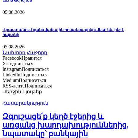
Լևոն Ազիզյան
05.08.2026
Վրաստանում զանգվածային հոսանքազրկումներ են․ ինչ է
հայտնի
05.08.2026
Նախորդ
Հաջորդ
Facebook
Нравится
X
Подписаться
Instagram
Подписаться
LinkedIn
Подписаться
Medium
Подписаться
RSS-лента
Подписаться
Վերջին նյութեր
Հասարակություն
Զգուշացե՛ք կեղծ էջերից և
առցանց խարդախություններից,
նպատակը՝ բանկային