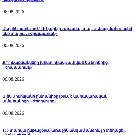
06.08.2026
Մեղրին կարեւոր է` չի կարելի «պռավալ տալ. Կենաց մահու կռիվ
ենք տալու». «Հրապարակ»
06.08.2026
ՔՊ հնաբնակները խիստ հիասթափված են նորերից.
«Հրապարակ»
06.08.2026
Ալեն Սիմոնյանի ընտանիքը լքում է կառավարական
ամառանոցը. «Ժողովուրդ»
06.08.2026
155 տարվա ընթացքում առաջին անգամ անձրև չի տեղացել․