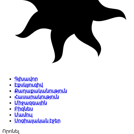
Գլխավոր
Էքսկլյուզիվ
Քաղաքականություն
Հասարակություն
Միջազգային
Բիզնես
Մամուլ
Սոցիալական էջեր
Որոնել